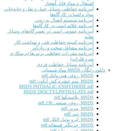
اشتعال و مواد قابل انفجار
آیین‌نامه حفاظتی وسایل حمل و نقل و جابه‌جایی
مواد و اشیا در کارگاه‌ها
آیین‌نامه سیستم اتصال به زمین
آیین‌نامه علائم ایمنی در کارگاه‌ها
آیین‌نامه عمومی ایمنی در تعمیرگاه‌های وسایل
نقلیه
آیین‌نامه کمیته حفاظت فنی و بهداشت کار
آیین‌نامه مشاغل سخت و زیان‌آور
آیین‌نامه مقررات حفاظتی پرس‌ها (پرسکاری
سرد فلزات)
آیین‌نامه وسایل حفاظت فردی
دانلود رایگان MSDS مواد شیمیایی
MSDS روغن هیدرولیک pdf
MSDS سم حشره کش آیکون pdf
MSDS PHTHALIC ANHYDRIDE pdf
MSDS DIOCTYLPHTHALATE pdf
MSDS پلاستیکها pdf
MSDS روغن صنعتی 230 pdf
MSDS بنزین pdf
MSDS تینر pdf
MSDS ایزو بوتیل الکل pdf
MSDS چربیگیر فسفاته pdf
MSDS چسب مایع pdf