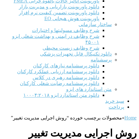
پاورپوینت آنالیز حالات بالقوه خرابی FMEA
دانلود پاورپوینت بازاریابی و مدیریت بازار
دانلود پاورپوینت تضمین کیفیت نرم افزار
پاورپوینت هوش هیجانی EQ
ساختار سازمانی
شرح وظايف مسوليتها و اختيارات
شرح وظایف در ایمنی و بهداشت شغلی ایزو
۴۵۰۰۱
شرح وظایف زیست محیطی
دانلود تکنیکال فایل تجهیزات پزشکی
پرسشنامه
دانلود پرسشنامه نیازهای کارکنان
دانلود پرسشنامه ارزیابی عملکرد کارکنان
دانلود پرسشنامه رهبری در کلاس
دانلود پرسشنامه رضایت شغلی کارکنان
متن استاندارد های ایزو
دانلود متن استاندارد ایزو ۱۰۰۰۴:۲۰۱۸
سبد خرید
پرداخت
Home
»
محصولات برچسب خورده “روش اجرایی مدیریت تغییر”
روش اجرایی مدیریت تغییر