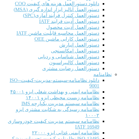
دانلود دستورالعمل هزینه های کیفیت COQ
دستورالعمل آنالیز ابزار اندازه گیری (MSA)
دستورالعمل کنترل فرآیند آماری(SPC)
دستورالعمل آدیت فرایند IATF
دستورالعمل آدیت محصول
دستورالعمل محاسبه قابلیت ماشین IATF
دستورالعمل کارایی ماشین OEE
دستورالعمل انبارش
دستورالعمل امکانسنجی
دستورالعمل شناسایی و ردیابی
دستورالعمل کالیبراسیون
دستورالعمل رضایت مشتری
نظامنامه
دانلود نظامنامه-سیستم-مدیریت-کیفیت-ISO-
9001
نظامنامه ایمنی و بهداشت شغلی ایزو ۴۵۰۰۱
نظامنامه زیست محیطی ایزو ۱۴۰۰۱
نظامنامه سیستم مدیریت یکپارچه IMS
نظامنامه رسیدگی به شکایت مشتری ایزو
۱۰۰۰۲
نظامنامه سیستم مدیریت کیفیت خودروسازی
IATF 16949
نظامنامه ایمنی غذایی ایزو ۲۲۰۰۰
ISO-13485-نظامنامه-کیفیت-تجهیزات-پزشکی