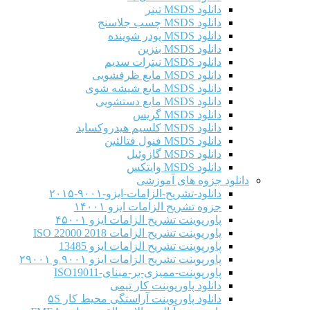
دانلود MSDS تینر
دانلود MSDS چسب جلاسنج
دانلود MSDS پودر شوینده
دانلود MSDS بنزین
دانلود MSDS نیترات سدیم
دانلود MSDS مایع ظرفشویی
دانلود MSDS مایع شیشه شوی
دانلود MSDS مایع دستشویی
دانلود MSDS گریس
دانلود MSDS کلسیم هیدروکساید
دانلود MSDS فنول فتالئین
دانلود MSDS گازوئیل
دانلود MSDS وایتکس
دانلود جزوه های آموزشی
دانلود-تشریح-الزامات-ایزو-۹۰۰۱-۲۰۱۵
جزوه تشریح الزامات ایزو ۱۴۰۰۱
پاورپوینت تشریح الزامات ایزو ۴۵۰۰۱
پاورپوینت تشریح الزامات ISO 22000 2018
پاورپوینت تشریح الزامات ایزو 13485
پاورپوینت تشریح الزامات ایزو ۹۰۰۱ و ۲۹۰۰۱
پاورپوینت-ممیزی-بر-مبنای-ISO19011
دانلود پاورپوینت کار تیمی
دانلود پاورپوینت آراستگی محیط کار ۵S