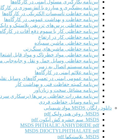
آیین‌نامه بکارگیری مسئول ایمنی در کارگاه‌ها
آیین‌نامه پیشگیری و مبارزه با آتش‌سوزی در کارگاه‌
آیین‌نامه حفاظت تأسیسات الکتریکی در کارگاه‌ها
آیین‌نامه حفاظت و بهداشت عمومی در کارگاه‌ها
آیین‌نامه حفاظتی پرس‌های تزریقی پلاستیک و دای
آیین‌نامه حفاظتی کار با سموم دفع آفات در کارگاه‌
آیین‌نامه حفاظتی کار در ارتفاع
آیین‌نامه حفاظتی ماشین سمباده
آیین‌نامه حفاظتی ماشین‌های سنگ‌زنی
آیین‌نامه حفاظتی مواد خطرناک و مواد قابل اشتعال 
آیین‌نامه حفاظتی وسایل حمل و نقل و جابه‌جایی موا
آیین‌نامه سیستم اتصال به زمین
آیین‌نامه علائم ایمنی در کارگاه‌ها
آیین‌نامه عمومی ایمنی در تعمیرگاه‌های وسایل نقلی
آیین‌نامه کمیته حفاظت فنی و بهداشت کار
آیین‌نامه مشاغل سخت و زیان‌آور
آیین‌نامه مقررات حفاظتی پرس‌ها (پرسکاری سرد 
آیین‌نامه وسایل حفاظت فردی
دانلود رایگان MSDS مواد شیمیایی
MSDS روغن هیدرولیک pdf
MSDS سم حشره کش آیکون pdf
MSDS PHTHALIC ANHYDRIDE pdf
MSDS DIOCTYLPHTHALATE pdf
MSDS پلاستیکها pdf