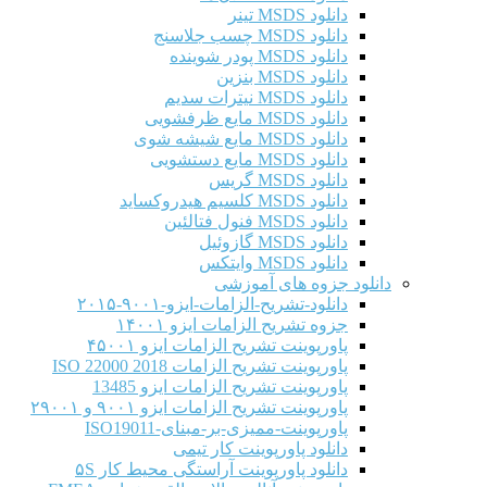
دانلود MSDS تینر
دانلود MSDS چسب جلاسنج
دانلود MSDS پودر شوینده
دانلود MSDS بنزین
دانلود MSDS نیترات سدیم
دانلود MSDS مایع ظرفشویی
دانلود MSDS مایع شیشه شوی
دانلود MSDS مایع دستشویی
دانلود MSDS گریس
دانلود MSDS کلسیم هیدروکساید
دانلود MSDS فنول فتالئین
دانلود MSDS گازوئیل
دانلود MSDS وایتکس
دانلود جزوه های آموزشی
دانلود-تشریح-الزامات-ایزو-۹۰۰۱-۲۰۱۵
جزوه تشریح الزامات ایزو ۱۴۰۰۱
پاورپوینت تشریح الزامات ایزو ۴۵۰۰۱
پاورپوینت تشریح الزامات ISO 22000 2018
پاورپوینت تشریح الزامات ایزو 13485
پاورپوینت تشریح الزامات ایزو ۹۰۰۱ و ۲۹۰۰۱
پاورپوینت-ممیزی-بر-مبنای-ISO19011
دانلود پاورپوینت کار تیمی
دانلود پاورپوینت آراستگی محیط کار ۵S