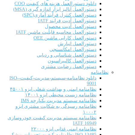
دانلود دستورالعمل هزینه های کیفیت COQ
دستورالعمل آنالیز ابزار اندازه گیری (MSA)
دستورالعمل کنترل فرآیند آماری(SPC)
دستورالعمل آدیت فرایند IATF
دستورالعمل آدیت محصول
دستورالعمل محاسبه قابلیت ماشین IATF
دستورالعمل کارایی ماشین OEE
دستورالعمل انبارش
دستورالعمل امکانسنجی
دستورالعمل شناسایی و ردیابی
دستورالعمل کالیبراسیون
دستورالعمل رضایت مشتری
نظامنامه
دانلود نظامنامه-سیستم-مدیریت-کیفیت-ISO-
9001
نظامنامه ایمنی و بهداشت شغلی ایزو ۴۵۰۰۱
نظامنامه زیست محیطی ایزو ۱۴۰۰۱
نظامنامه سیستم مدیریت یکپارچه IMS
نظامنامه رسیدگی به شکایت مشتری ایزو
۱۰۰۰۲
نظامنامه سیستم مدیریت کیفیت خودروسازی
IATF 16949
نظامنامه ایمنی غذایی ایزو ۲۲۰۰۰
ISO-13485-نظامنامه-کیفیت-تجهیزات-پزشکی