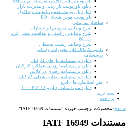
پاورپوینت آنالیز حالات بالقوه خرابی FMEA
دانلود پاورپوینت بازاریابی و مدیریت بازار
دانلود پاورپوینت تضمین کیفیت نرم افزار
پاورپوینت هوش هیجانی EQ
ساختار سازمانی
شرح وظايف مسوليتها و اختيارات
شرح وظایف در ایمنی و بهداشت شغلی ایزو
۴۵۰۰۱
شرح وظایف زیست محیطی
دانلود تکنیکال فایل تجهیزات پزشکی
پرسشنامه
دانلود پرسشنامه نیازهای کارکنان
دانلود پرسشنامه ارزیابی عملکرد کارکنان
دانلود پرسشنامه رهبری در کلاس
دانلود پرسشنامه رضایت شغلی کارکنان
متن استاندارد های ایزو
دانلود متن استاندارد ایزو ۱۰۰۰۴:۲۰۱۸
سبد خرید
پرداخت
Home
»
محصولات برچسب خورده “مستندات IATF 16949”
مستندات IATF 16949