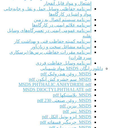
اشتعال و مواد قابل انفجار
آیین‌نامه حفاظتی وسایل حمل و نقل و جابه‌جایی
مواد و اشیا در کارگاه‌ها
آیین‌نامه سیستم اتصال به زمین
آیین‌نامه علائم ایمنی در کارگاه‌ها
آیین‌نامه عمومی ایمنی در تعمیرگاه‌های وسایل
نقلیه
آیین‌نامه کمیته حفاظت فنی و بهداشت کار
آیین‌نامه مشاغل سخت و زیان‌آور
آیین‌نامه مقررات حفاظتی پرس‌ها (پرسکاری
سرد فلزات)
آیین‌نامه وسایل حفاظت فردی
دانلود رایگان MSDS مواد شیمیایی
MSDS روغن هیدرولیک pdf
MSDS سم حشره کش آیکون pdf
MSDS PHTHALIC ANHYDRIDE pdf
MSDS DIOCTYLPHTHALATE pdf
MSDS پلاستیکها pdf
MSDS روغن صنعتی 230 pdf
MSDS بنزین pdf
MSDS تینر pdf
MSDS ایزو بوتیل الکل pdf
MSDS چربیگیر فسفاته pdf
MSDS چسب مایع pdf