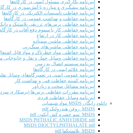
آیین‌نامه بکارگیری مسئول ایمنی در کارگاه‌ها
آیین‌نامه پیشگیری و مبارزه با آتش‌سوزی در کارگاه‌
آیین‌نامه حفاظت تأسیسات الکتریکی در کارگاه‌ها
آیین‌نامه حفاظت و بهداشت عمومی در کارگاه‌ها
آیین‌نامه حفاظتی پرس‌های تزریقی پلاستیک و دای
آیین‌نامه حفاظتی کار با سموم دفع آفات در کارگاه‌
آیین‌نامه حفاظتی کار در ارتفاع
آیین‌نامه حفاظتی ماشین سمباده
آیین‌نامه حفاظتی ماشین‌های سنگ‌زنی
آیین‌نامه حفاظتی مواد خطرناک و مواد قابل اشتعال 
آیین‌نامه حفاظتی وسایل حمل و نقل و جابه‌جایی موا
آیین‌نامه سیستم اتصال به زمین
آیین‌نامه علائم ایمنی در کارگاه‌ها
آیین‌نامه عمومی ایمنی در تعمیرگاه‌های وسایل نقلی
آیین‌نامه کمیته حفاظت فنی و بهداشت کار
آیین‌نامه مشاغل سخت و زیان‌آور
آیین‌نامه مقررات حفاظتی پرس‌ها (پرسکاری سرد 
آیین‌نامه وسایل حفاظت فردی
دانلود رایگان MSDS مواد شیمیایی
MSDS روغن هیدرولیک pdf
MSDS سم حشره کش آیکون pdf
MSDS PHTHALIC ANHYDRIDE pdf
MSDS DIOCTYLPHTHALATE pdf
MSDS پلاستیکها pdf