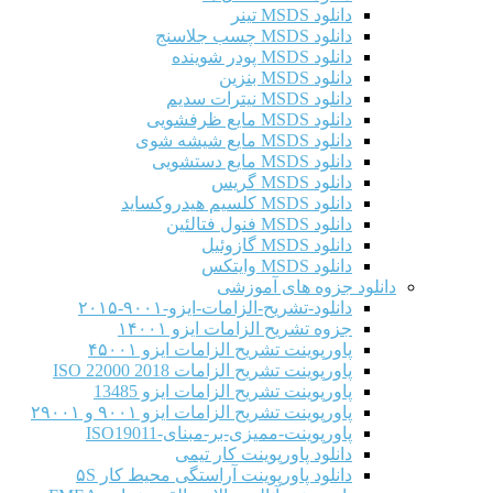
دانلود MSDS تینر
دانلود MSDS چسب جلاسنج
دانلود MSDS پودر شوینده
دانلود MSDS بنزین
دانلود MSDS نیترات سدیم
دانلود MSDS مایع ظرفشویی
دانلود MSDS مایع شیشه شوی
دانلود MSDS مایع دستشویی
دانلود MSDS گریس
دانلود MSDS کلسیم هیدروکساید
دانلود MSDS فنول فتالئین
دانلود MSDS گازوئیل
دانلود MSDS وایتکس
دانلود جزوه های آموزشی
دانلود-تشریح-الزامات-ایزو-۹۰۰۱-۲۰۱۵
جزوه تشریح الزامات ایزو ۱۴۰۰۱
پاورپوینت تشریح الزامات ایزو ۴۵۰۰۱
پاورپوینت تشریح الزامات ISO 22000 2018
پاورپوینت تشریح الزامات ایزو 13485
پاورپوینت تشریح الزامات ایزو ۹۰۰۱ و ۲۹۰۰۱
پاورپوینت-ممیزی-بر-مبنای-ISO19011
دانلود پاورپوینت کار تیمی
دانلود پاورپوینت آراستگی محیط کار ۵S