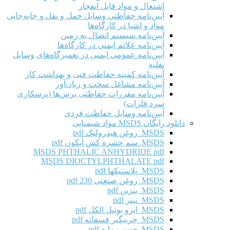
اشتعال و مواد قابل انفجار
آیین‌نامه حفاظتی وسایل حمل و نقل و جابه‌جایی
مواد و اشیا در کارگاه‌ها
آیین‌نامه سیستم اتصال به زمین
آیین‌نامه علائم ایمنی در کارگاه‌ها
آیین‌نامه عمومی ایمنی در تعمیرگاه‌های وسایل
نقلیه
آیین‌نامه کمیته حفاظت فنی و بهداشت کار
آیین‌نامه مشاغل سخت و زیان‌آور
آیین‌نامه مقررات حفاظتی پرس‌ها (پرسکاری
سرد فلزات)
آیین‌نامه وسایل حفاظت فردی
دانلود رایگان MSDS مواد شیمیایی
MSDS روغن هیدرولیک pdf
MSDS سم حشره کش آیکون pdf
MSDS PHTHALIC ANHYDRIDE pdf
MSDS DIOCTYLPHTHALATE pdf
MSDS پلاستیکها pdf
MSDS روغن صنعتی 230 pdf
MSDS بنزین pdf
MSDS تینر pdf
MSDS ایزو بوتیل الکل pdf
MSDS چربیگیر فسفاته pdf
MSDS چسب مایع pdf