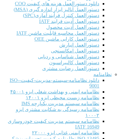
دانلود دستورالعمل هزینه های کیفیت COQ
دستورالعمل آنالیز ابزار اندازه گیری (MSA)
دستورالعمل کنترل فرآیند آماری(SPC)
دستورالعمل آدیت فرایند IATF
دستورالعمل آدیت محصول
دستورالعمل محاسبه قابلیت ماشین IATF
دستورالعمل کارایی ماشین OEE
دستورالعمل انبارش
دستورالعمل امکانسنجی
دستورالعمل شناسایی و ردیابی
دستورالعمل کالیبراسیون
دستورالعمل رضایت مشتری
نظامنامه
دانلود نظامنامه-سیستم-مدیریت-کیفیت-ISO-
9001
نظامنامه ایمنی و بهداشت شغلی ایزو ۴۵۰۰۱
نظامنامه زیست محیطی ایزو ۱۴۰۰۱
نظامنامه سیستم مدیریت یکپارچه IMS
نظامنامه رسیدگی به شکایت مشتری ایزو
۱۰۰۰۲
نظامنامه سیستم مدیریت کیفیت خودروسازی
IATF 16949
نظامنامه ایمنی غذایی ایزو ۲۲۰۰۰
ISO-13485-نظامنامه-کیفیت-تجهیزات-پزشکی