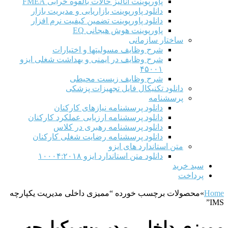
پاورپوینت آنالیز حالات بالقوه خرابی FMEA
دانلود پاورپوینت بازاریابی و مدیریت بازار
دانلود پاورپوینت تضمین کیفیت نرم افزار
پاورپوینت هوش هیجانی EQ
ساختار سازمانی
شرح وظايف مسوليتها و اختيارات
شرح وظایف در ایمنی و بهداشت شغلی ایزو
۴۵۰۰۱
شرح وظایف زیست محیطی
دانلود تکنیکال فایل تجهیزات پزشکی
پرسشنامه
دانلود پرسشنامه نیازهای کارکنان
دانلود پرسشنامه ارزیابی عملکرد کارکنان
دانلود پرسشنامه رهبری در کلاس
دانلود پرسشنامه رضایت شغلی کارکنان
متن استاندارد های ایزو
دانلود متن استاندارد ایزو ۱۰۰۰۴:۲۰۱۸
سبد خرید
پرداخت
Home
»
محصولات برچسب خورده “ممیزی داخلی مدیریت یکپارچه
IMS”
ممیزی داخلی مدیریت یکپارچه