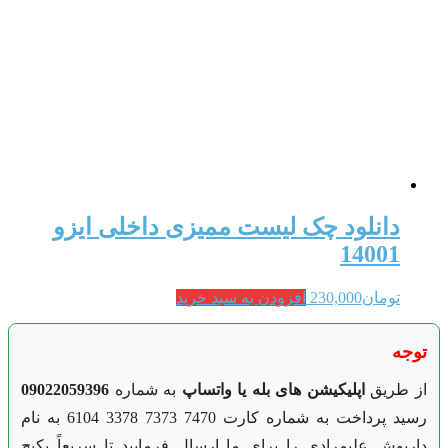
دانلود چک لیست ممیزی داخلی ایزو
14001
تومان
230,000
افزودن به سبد خرید
توجه
از طریق
اپلیکیشن های بله یا واتساپ
به شماره
09022059396
رسید پرداخت به شماره کارت 7470 7373 3378 6104 به نام
داریوش علیمرادی را برای ما ارسال فرمایید تا سریعاً پکیج