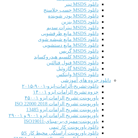
دانلود MSDS تینر
دانلود MSDS چسب جلاسنج
دانلود MSDS پودر شوینده
دانلود MSDS بنزین
دانلود MSDS نیترات سدیم
دانلود MSDS مایع ظرفشویی
دانلود MSDS مایع شیشه شوی
دانلود MSDS مایع دستشویی
دانلود MSDS گریس
دانلود MSDS کلسیم هیدروکساید
دانلود MSDS فنول فتالئین
دانلود MSDS گازوئیل
دانلود MSDS وایتکس
دانلود جزوه های آموزشی
دانلود-تشریح-الزامات-ایزو-۹۰۰۱-۲۰۱۵
جزوه تشریح الزامات ایزو ۱۴۰۰۱
پاورپوینت تشریح الزامات ایزو ۴۵۰۰۱
پاورپوینت تشریح الزامات ISO 22000 2018
پاورپوینت تشریح الزامات ایزو 13485
پاورپوینت تشریح الزامات ایزو ۹۰۰۱ و ۲۹۰۰۱
پاورپوینت-ممیزی-بر-مبنای-ISO19011
دانلود پاورپوینت کار تیمی
دانلود پاورپوینت آراستگی محیط کار ۵S