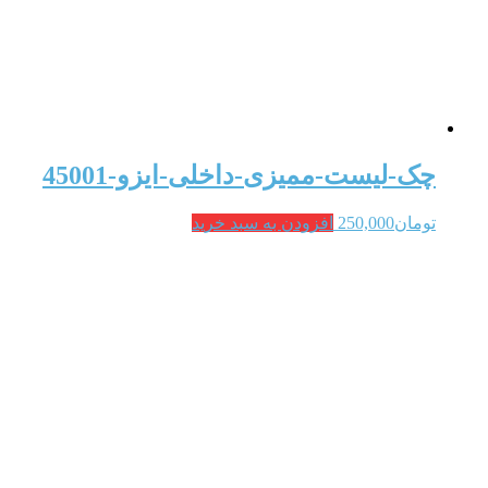
چک-لیست-ممیزی-داخلی-ایزو-45001
تومان
250,000
افزودن به سبد خرید