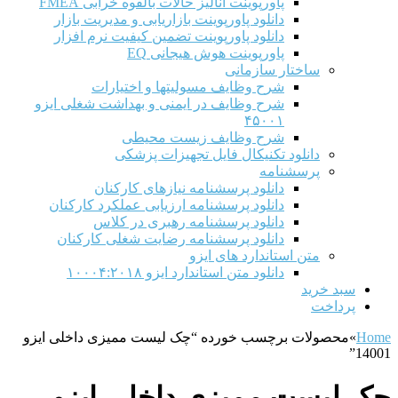
پاورپوینت آنالیز حالات بالقوه خرابی FMEA
دانلود پاورپوینت بازاریابی و مدیریت بازار
دانلود پاورپوینت تضمین کیفیت نرم افزار
پاورپوینت هوش هیجانی EQ
ساختار سازمانی
شرح وظايف مسوليتها و اختيارات
شرح وظایف در ایمنی و بهداشت شغلی ایزو
۴۵۰۰۱
شرح وظایف زیست محیطی
دانلود تکنیکال فایل تجهیزات پزشکی
پرسشنامه
دانلود پرسشنامه نیازهای کارکنان
دانلود پرسشنامه ارزیابی عملکرد کارکنان
دانلود پرسشنامه رهبری در کلاس
دانلود پرسشنامه رضایت شغلی کارکنان
متن استاندارد های ایزو
دانلود متن استاندارد ایزو ۱۰۰۰۴:۲۰۱۸
سبد خرید
پرداخت
Home
»
محصولات برچسب خورده “چک لیست ممیزی داخلی ایزو
14001”
چک لیست ممیزی داخلی ایزو