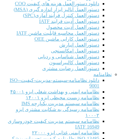
دانلود دستورالعمل هزینه های کیفیت COQ
دستورالعمل آنالیز ابزار اندازه گیری (MSA)
دستورالعمل کنترل فرآیند آماری(SPC)
دستورالعمل آدیت فرایند IATF
دستورالعمل آدیت محصول
دستورالعمل محاسبه قابلیت ماشین IATF
دستورالعمل کارایی ماشین OEE
دستورالعمل انبارش
دستورالعمل امکانسنجی
دستورالعمل شناسایی و ردیابی
دستورالعمل کالیبراسیون
دستورالعمل رضایت مشتری
نظامنامه
دانلود نظامنامه-سیستم-مدیریت-کیفیت-ISO-
9001
نظامنامه ایمنی و بهداشت شغلی ایزو ۴۵۰۰۱
نظامنامه زیست محیطی ایزو ۱۴۰۰۱
نظامنامه سیستم مدیریت یکپارچه IMS
نظامنامه رسیدگی به شکایت مشتری ایزو
۱۰۰۰۲
نظامنامه سیستم مدیریت کیفیت خودروسازی
IATF 16949
نظامنامه ایمنی غذایی ایزو ۲۲۰۰۰
ISO-13485-نظامنامه-کیفیت-تجهیزات-پزشکی