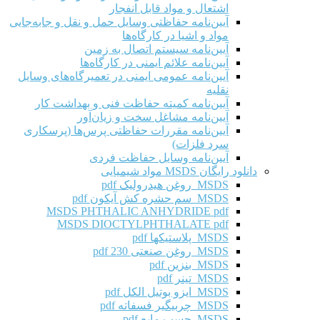
اشتعال و مواد قابل انفجار
آیین‌نامه حفاظتی وسایل حمل و نقل و جابه‌جایی
مواد و اشیا در کارگاه‌ها
آیین‌نامه سیستم اتصال به زمین
آیین‌نامه علائم ایمنی در کارگاه‌ها
آیین‌نامه عمومی ایمنی در تعمیرگاه‌های وسایل
نقلیه
آیین‌نامه کمیته حفاظت فنی و بهداشت کار
آیین‌نامه مشاغل سخت و زیان‌آور
آیین‌نامه مقررات حفاظتی پرس‌ها (پرسکاری
سرد فلزات)
آیین‌نامه وسایل حفاظت فردی
دانلود رایگان MSDS مواد شیمیایی
MSDS روغن هیدرولیک pdf
MSDS سم حشره کش آیکون pdf
MSDS PHTHALIC ANHYDRIDE pdf
MSDS DIOCTYLPHTHALATE pdf
MSDS پلاستیکها pdf
MSDS روغن صنعتی 230 pdf
MSDS بنزین pdf
MSDS تینر pdf
MSDS ایزو بوتیل الکل pdf
MSDS چربیگیر فسفاته pdf
MSDS چسب مایع pdf