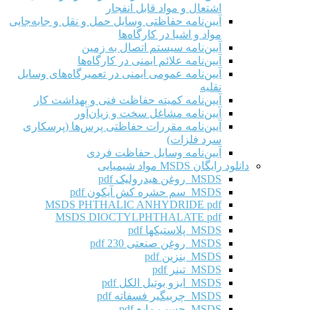
اشتعال و مواد قابل انفجار
آیین‌نامه حفاظتی وسایل حمل و نقل و جابه‌جایی
مواد و اشیا در کارگاه‌ها
آیین‌نامه سیستم اتصال به زمین
آیین‌نامه علائم ایمنی در کارگاه‌ها
آیین‌نامه عمومی ایمنی در تعمیرگاه‌های وسایل
نقلیه
آیین‌نامه کمیته حفاظت فنی و بهداشت کار
آیین‌نامه مشاغل سخت و زیان‌آور
آیین‌نامه مقررات حفاظتی پرس‌ها (پرسکاری
سرد فلزات)
آیین‌نامه وسایل حفاظت فردی
دانلود رایگان MSDS مواد شیمیایی
MSDS روغن هیدرولیک pdf
MSDS سم حشره کش آیکون pdf
MSDS PHTHALIC ANHYDRIDE pdf
MSDS DIOCTYLPHTHALATE pdf
MSDS پلاستیکها pdf
MSDS روغن صنعتی 230 pdf
MSDS بنزین pdf
MSDS تینر pdf
MSDS ایزو بوتیل الکل pdf
MSDS چربیگیر فسفاته pdf
MSDS چسب مایع pdf