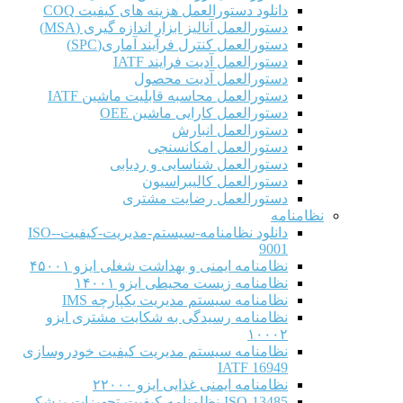
دانلود دستورالعمل هزینه های کیفیت COQ
دستورالعمل آنالیز ابزار اندازه گیری (MSA)
دستورالعمل کنترل فرآیند آماری(SPC)
دستورالعمل آدیت فرایند IATF
دستورالعمل آدیت محصول
دستورالعمل محاسبه قابلیت ماشین IATF
دستورالعمل کارایی ماشین OEE
دستورالعمل انبارش
دستورالعمل امکانسنجی
دستورالعمل شناسایی و ردیابی
دستورالعمل کالیبراسیون
دستورالعمل رضایت مشتری
نظامنامه
دانلود نظامنامه-سیستم-مدیریت-کیفیت-ISO-
9001
نظامنامه ایمنی و بهداشت شغلی ایزو ۴۵۰۰۱
نظامنامه زیست محیطی ایزو ۱۴۰۰۱
نظامنامه سیستم مدیریت یکپارچه IMS
نظامنامه رسیدگی به شکایت مشتری ایزو
۱۰۰۰۲
نظامنامه سیستم مدیریت کیفیت خودروسازی
IATF 16949
نظامنامه ایمنی غذایی ایزو ۲۲۰۰۰
ISO-13485-نظامنامه-کیفیت-تجهیزات-پزشکی