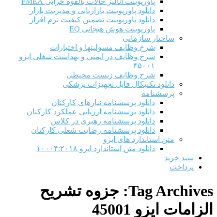
پاورپوینت آنالیز حالات بالقوه خرابی FMEA
دانلود پاورپوینت بازاریابی و مدیریت بازار
دانلود پاورپوینت تضمین کیفیت نرم افزار
پاورپوینت هوش هیجانی EQ
ساختار سازمانی
شرح وظايف مسوليتها و اختيارات
شرح وظایف در ایمنی و بهداشت شغلی ایزو
۴۵۰۰۱
شرح وظایف زیست محیطی
دانلود تکنیکال فایل تجهیزات پزشکی
پرسشنامه
دانلود پرسشنامه نیازهای کارکنان
دانلود پرسشنامه ارزیابی عملکرد کارکنان
دانلود پرسشنامه رهبری در کلاس
دانلود پرسشنامه رضایت شغلی کارکنان
متن استاندارد های ایزو
دانلود متن استاندارد ایزو ۱۰۰۰۴:۲۰۱۸
سبد خرید
پرداخت
Tag Archives:
جزوه تشریح
الزامات ایزو 45001