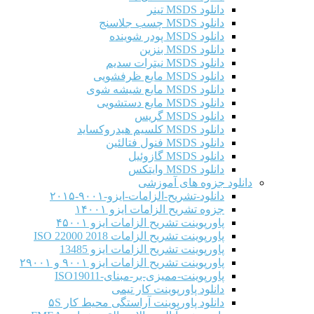
دانلود MSDS تینر
دانلود MSDS چسب جلاسنج
دانلود MSDS پودر شوینده
دانلود MSDS بنزین
دانلود MSDS نیترات سدیم
دانلود MSDS مایع ظرفشویی
دانلود MSDS مایع شیشه شوی
دانلود MSDS مایع دستشویی
دانلود MSDS گریس
دانلود MSDS کلسیم هیدروکساید
دانلود MSDS فنول فتالئین
دانلود MSDS گازوئیل
دانلود MSDS وایتکس
دانلود جزوه های آموزشی
دانلود-تشریح-الزامات-ایزو-۹۰۰۱-۲۰۱۵
جزوه تشریح الزامات ایزو ۱۴۰۰۱
پاورپوینت تشریح الزامات ایزو ۴۵۰۰۱
پاورپوینت تشریح الزامات ISO 22000 2018
پاورپوینت تشریح الزامات ایزو 13485
پاورپوینت تشریح الزامات ایزو ۹۰۰۱ و ۲۹۰۰۱
پاورپوینت-ممیزی-بر-مبنای-ISO19011
دانلود پاورپوینت کار تیمی
دانلود پاورپوینت آراستگی محیط کار ۵S