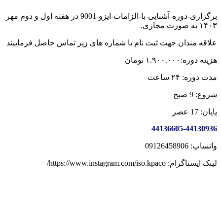
برگزاری-دوره-آشنایی-با-الزامات-ایزو-9001 در هفته اول و دوم مهر
۱۴۰۳ به صورت مجازی.
علاقه مندان جهت ثبت نام با شماره های زیر تماس حاصل فرماییند
هزینه دوره:۱.۹۰۰.۰۰۰ تومان
مدت دوره: ۲۴ ساعت
شروع: 9 صبح
پایان: 17 عصر
44136605-44130936
واتساپ: 09126458906
لینک ایستاگرام: https://www.instagram.com/iso.kpaco/