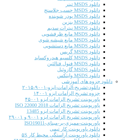
دانلود MSDS تینر
دانلود MSDS چسب جلاسنج
دانلود MSDS پودر شوینده
دانلود MSDS بنزین
دانلود MSDS نیترات سدیم
دانلود MSDS مایع ظرفشویی
دانلود MSDS مایع شیشه شوی
دانلود MSDS مایع دستشویی
دانلود MSDS گریس
دانلود MSDS کلسیم هیدروکساید
دانلود MSDS فنول فتالئین
دانلود MSDS گازوئیل
دانلود MSDS وایتکس
دانلود جزوه های آموزشی
دانلود-تشریح-الزامات-ایزو-۹۰۰۱-۲۰۱۵
جزوه تشریح الزامات ایزو ۱۴۰۰۱
پاورپوینت تشریح الزامات ایزو ۴۵۰۰۱
پاورپوینت تشریح الزامات ISO 22000 2018
پاورپوینت تشریح الزامات ایزو 13485
پاورپوینت تشریح الزامات ایزو ۹۰۰۱ و ۲۹۰۰۱
پاورپوینت-ممیزی-بر-مبنای-ISO19011
دانلود پاورپوینت کار تیمی
دانلود پاورپوینت آراستگی محیط کار ۵S