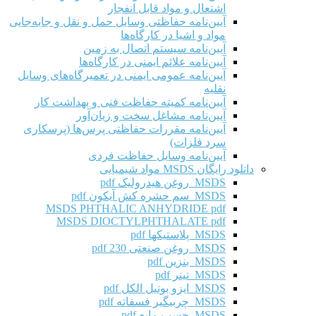
اشتعال و مواد قابل انفجار
آیین‌نامه حفاظتی وسایل حمل و نقل و جابه‌جایی
مواد و اشیا در کارگاه‌ها
آیین‌نامه سیستم اتصال به زمین
آیین‌نامه علائم ایمنی در کارگاه‌ها
آیین‌نامه عمومی ایمنی در تعمیرگاه‌های وسایل
نقلیه
آیین‌نامه کمیته حفاظت فنی و بهداشت کار
آیین‌نامه مشاغل سخت و زیان‌آور
آیین‌نامه مقررات حفاظتی پرس‌ها (پرسکاری
سرد فلزات)
آیین‌نامه وسایل حفاظت فردی
دانلود رایگان MSDS مواد شیمیایی
MSDS روغن هیدرولیک pdf
MSDS سم حشره کش آیکون pdf
MSDS PHTHALIC ANHYDRIDE pdf
MSDS DIOCTYLPHTHALATE pdf
MSDS پلاستیکها pdf
MSDS روغن صنعتی 230 pdf
MSDS بنزین pdf
MSDS تینر pdf
MSDS ایزو بوتیل الکل pdf
MSDS چربیگیر فسفاته pdf
MSDS چسب مایع pdf