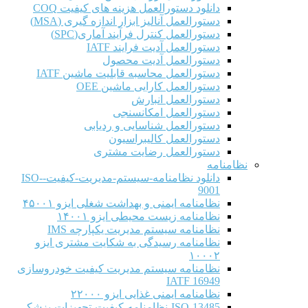
دانلود دستورالعمل هزینه های کیفیت COQ
دستورالعمل آنالیز ابزار اندازه گیری (MSA)
دستورالعمل کنترل فرآیند آماری(SPC)
دستورالعمل آدیت فرایند IATF
دستورالعمل آدیت محصول
دستورالعمل محاسبه قابلیت ماشین IATF
دستورالعمل کارایی ماشین OEE
دستورالعمل انبارش
دستورالعمل امکانسنجی
دستورالعمل شناسایی و ردیابی
دستورالعمل کالیبراسیون
دستورالعمل رضایت مشتری
نظامنامه
دانلود نظامنامه-سیستم-مدیریت-کیفیت-ISO-
9001
نظامنامه ایمنی و بهداشت شغلی ایزو ۴۵۰۰۱
نظامنامه زیست محیطی ایزو ۱۴۰۰۱
نظامنامه سیستم مدیریت یکپارچه IMS
نظامنامه رسیدگی به شکایت مشتری ایزو
۱۰۰۰۲
نظامنامه سیستم مدیریت کیفیت خودروسازی
IATF 16949
نظامنامه ایمنی غذایی ایزو ۲۲۰۰۰
ISO-13485-نظامنامه-کیفیت-تجهیزات-پزشکی