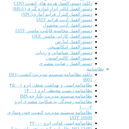
دانلود دستورالعمل هزینه های کیفیت COQ
دستورالعمل آنالیز ابزار اندازه گیری (MSA)
دستورالعمل کنترل فرآیند آماری(SPC)
دستورالعمل آدیت فرایند IATF
دستورالعمل آدیت محصول
دستورالعمل محاسبه قابلیت ماشین IATF
دستورالعمل کارایی ماشین OEE
دستورالعمل انبارش
دستورالعمل امکانسنجی
دستورالعمل شناسایی و ردیابی
دستورالعمل کالیبراسیون
دستورالعمل رضایت مشتری
نظامنامه
دانلود نظامنامه-سیستم-مدیریت-کیفیت-ISO-
9001
نظامنامه ایمنی و بهداشت شغلی ایزو ۴۵۰۰۱
نظامنامه زیست محیطی ایزو ۱۴۰۰۱
نظامنامه سیستم مدیریت یکپارچه IMS
نظامنامه رسیدگی به شکایت مشتری ایزو
۱۰۰۰۲
نظامنامه سیستم مدیریت کیفیت خودروسازی
IATF 16949
نظامنامه ایمنی غذایی ایزو ۲۲۰۰۰
ISO-13485-نظامنامه-کیفیت-تجهیزات-پزشکی