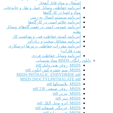
اشتعال و مواد قابل انفجار
آیین‌نامه حفاظتی وسایل حمل و نقل و جابه‌جایی
مواد و اشیا در کارگاه‌ها
آیین‌نامه سیستم اتصال به زمین
آیین‌نامه علائم ایمنی در کارگاه‌ها
آیین‌نامه عمومی ایمنی در تعمیرگاه‌های وسایل
نقلیه
آیین‌نامه کمیته حفاظت فنی و بهداشت کار
آیین‌نامه مشاغل سخت و زیان‌آور
آیین‌نامه مقررات حفاظتی پرس‌ها (پرسکاری
سرد فلزات)
آیین‌نامه وسایل حفاظت فردی
دانلود رایگان MSDS مواد شیمیایی
MSDS روغن هیدرولیک pdf
MSDS سم حشره کش آیکون pdf
MSDS PHTHALIC ANHYDRIDE pdf
MSDS DIOCTYLPHTHALATE pdf
MSDS پلاستیکها pdf
MSDS روغن صنعتی 230 pdf
MSDS بنزین pdf
MSDS تینر pdf
MSDS ایزو بوتیل الکل pdf
MSDS چربیگیر فسفاته pdf
MSDS چسب مایع pdf