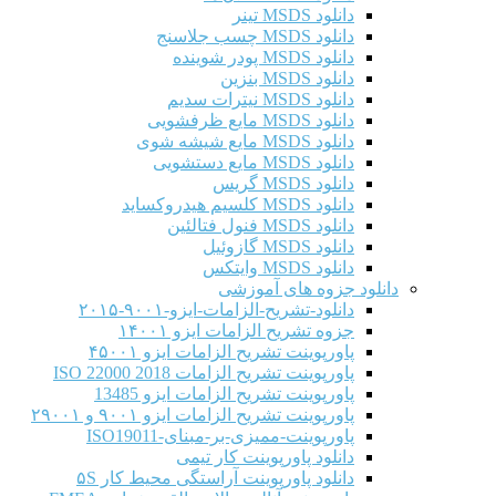
دانلود MSDS تینر
دانلود MSDS چسب جلاسنج
دانلود MSDS پودر شوینده
دانلود MSDS بنزین
دانلود MSDS نیترات سدیم
دانلود MSDS مایع ظرفشویی
دانلود MSDS مایع شیشه شوی
دانلود MSDS مایع دستشویی
دانلود MSDS گریس
دانلود MSDS کلسیم هیدروکساید
دانلود MSDS فنول فتالئین
دانلود MSDS گازوئیل
دانلود MSDS وایتکس
دانلود جزوه های آموزشی
دانلود-تشریح-الزامات-ایزو-۹۰۰۱-۲۰۱۵
جزوه تشریح الزامات ایزو ۱۴۰۰۱
پاورپوینت تشریح الزامات ایزو ۴۵۰۰۱
پاورپوینت تشریح الزامات ISO 22000 2018
پاورپوینت تشریح الزامات ایزو 13485
پاورپوینت تشریح الزامات ایزو ۹۰۰۱ و ۲۹۰۰۱
پاورپوینت-ممیزی-بر-مبنای-ISO19011
دانلود پاورپوینت کار تیمی
دانلود پاورپوینت آراستگی محیط کار ۵S