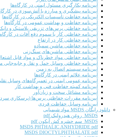
آیین‌نامه بکارگیری مسئول ایمنی در کارگاه‌ها
آیین‌نامه پیشگیری و مبارزه با آتش‌سوزی در کارگاه‌
آیین‌نامه حفاظت تأسیسات الکتریکی در کارگاه‌ها
آیین‌نامه حفاظت و بهداشت عمومی در کارگاه‌ها
آیین‌نامه حفاظتی پرس‌های تزریقی پلاستیک و دای
آیین‌نامه حفاظتی کار با سموم دفع آفات در کارگاه‌
آیین‌نامه حفاظتی کار در ارتفاع
آیین‌نامه حفاظتی ماشین سمباده
آیین‌نامه حفاظتی ماشین‌های سنگ‌زنی
آیین‌نامه حفاظتی مواد خطرناک و مواد قابل اشتعال 
آیین‌نامه حفاظتی وسایل حمل و نقل و جابه‌جایی موا
آیین‌نامه سیستم اتصال به زمین
آیین‌نامه علائم ایمنی در کارگاه‌ها
آیین‌نامه عمومی ایمنی در تعمیرگاه‌های وسایل نقلی
آیین‌نامه کمیته حفاظت فنی و بهداشت کار
آیین‌نامه مشاغل سخت و زیان‌آور
آیین‌نامه مقررات حفاظتی پرس‌ها (پرسکاری سرد 
آیین‌نامه وسایل حفاظت فردی
دانلود رایگان MSDS مواد شیمیایی
MSDS روغن هیدرولیک pdf
MSDS سم حشره کش آیکون pdf
MSDS PHTHALIC ANHYDRIDE pdf
MSDS DIOCTYLPHTHALATE pdf