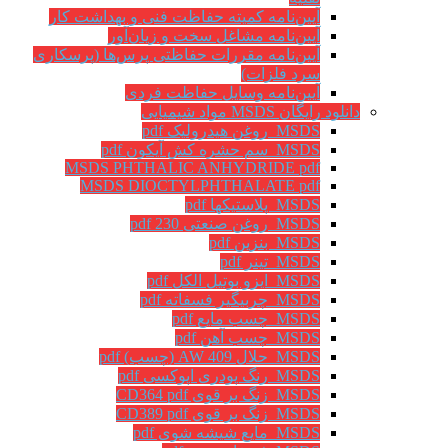
آیین‌نامه کمیته حفاظت فنی و بهداشت کار
آیین‌نامه مشاغل سخت و زیان‌آور
آیین‌نامه مقررات حفاظتی پرس‌ها (پرسکاری
سرد فلزات)
آیین‌نامه وسایل حفاظت فردی
دانلود رایگان MSDS مواد شیمیایی
MSDS روغن هیدرولیک pdf
MSDS سم حشره کش آیکون pdf
MSDS PHTHALIC ANHYDRIDE pdf
MSDS DIOCTYLPHTHALATE pdf
MSDS پلاستیکها pdf
MSDS روغن صنعتی 230 pdf
MSDS بنزین pdf
MSDS تینر pdf
MSDS ایزو بوتیل الکل pdf
MSDS چربیگیر فسفاته pdf
MSDS چسب مایع pdf
MSDS چسب آهن pdf
MSDS حلال AW 409 (چسب) pdf
MSDS رنگ پودری اپوکسی pdf
MSDS زنگ بر قوی CD364 pdf
MSDS زنگ بر قوی CD389 pdf
MSDS مایع شیشه شوی pdf