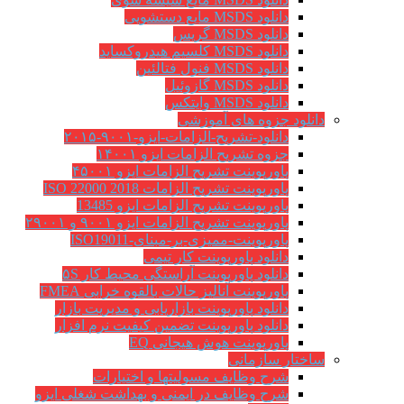
دانلود MSDS مایع دستشویی
دانلود MSDS گریس
دانلود MSDS کلسیم هیدروکساید
دانلود MSDS فنول فتالئین
دانلود MSDS گازوئیل
دانلود MSDS وایتکس
دانلود جزوه های آموزشی
دانلود-تشریح-الزامات-ایزو-۹۰۰۱-۲۰۱۵
جزوه تشریح الزامات ایزو ۱۴۰۰۱
پاورپوینت تشریح الزامات ایزو ۴۵۰۰۱
پاورپوینت تشریح الزامات ISO 22000 2018
پاورپوینت تشریح الزامات ایزو 13485
پاورپوینت تشریح الزامات ایزو ۹۰۰۱ و ۲۹۰۰۱
پاورپوینت-ممیزی-بر-مبنای-ISO19011
دانلود پاورپوینت کار تیمی
دانلود پاورپوینت آراستگی محیط کار ۵S
پاورپوینت آنالیز حالات بالقوه خرابی FMEA
دانلود پاورپوینت بازاریابی و مدیریت بازار
دانلود پاورپوینت تضمین کیفیت نرم افزار
پاورپوینت هوش هیجانی EQ
ساختار سازمانی
شرح وظايف مسوليتها و اختيارات
شرح وظایف در ایمنی و بهداشت شغلی ایزو