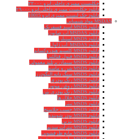
چکلیست ممیزی داخلی ایزو ۲۲۰۰۰
دانلود چکلیست ممیزی داخلی ایزو ۲۹۰۰۰
دانلود چک لیست ممیزی ایزو 10015
MSDAS مواد شیمیایی
دانلود MSDS اسید فسفریک
دانلود MSDAS آب صابون
دانلود MSDS استیلن
دانلود MSDAS آب ژاول
دانلود MSDS کلسیم هیدروکساید
دانلود MSDS فنول فتالئین
دانلود MSDS سیمان پرتلند معمولی
دانلود MSDS شن و ماسه
دانلود MSDS سنگ دانه الیگودرز
دانلود MSDS رنگ پودری
دانلود MSDS روغن موتور
دانلود MSDS رنگ پودری بتن
دانلود MSDS حلال ها
دانلود MSDS تینر
دانلود MSDS چسب جلاسنج
دانلود MSDS پودر شوینده
دانلود MSDS بنزین
دانلود MSDS نیترات سدیم
دانلود MSDS مایع ظرفشویی
دانلود MSDS مایع شیشه شوی