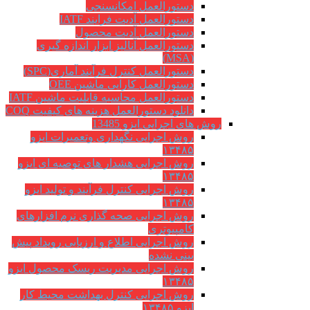
دستورالعمل امکانسنجی
دستورالعمل آدیت فرایند IATF
دستورالعمل آدیت محصول
دستورالعمل آنالیز ابزار اندازه گیری
(MSA)
دستورالعمل کنترل فرآیند آماری(SPC)
دستورالعمل کارایی ماشین OEE
دستورالعمل محاسبه قابلیت ماشین IATF
دانلود دستورالعمل هزینه های کیفیت COQ
روش های اجرایی ایزو 13485
روش اجرایی نگهداری وتعمیرات ایزو
۱۳۴۸۵
روش اجرایی هشدار های توصیه ای ایزو
۱۳۴۸۵
روش اجرایی کنترل فرآیند و تولید ایزو
۱۳۴۸۵
روش اجرایی صحه گذاری نرم افزارهای
کامپیوتری
روش اجرایی اطلاع و ارزیابی رویداد پیش
بینی نشده
روش اجرایی مدیریت ریسک محصول ایزو
۱۳۴۸۵
روش اجرایی کنترل بهداشت محیط کار
ایزو ۱۳۴۸۵