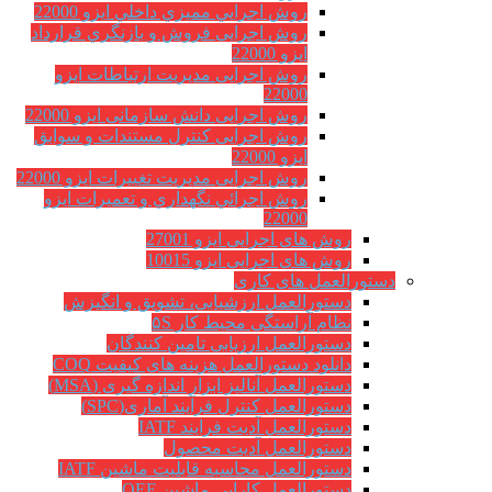
روش اجرايي مميزي داخلي ایزو 22000
روش اجرایی فروش و بازنگري قرارداد
ایزو 22000
روش اجرایی مدیریت ارتباطات ایزو
22000
روش اجرایی دانش سازمانی ایزو 22000
روش اجرایی کنترل مستندات و سوابق
ایزو 22000
روش اجرایی مدیریت تغییرات ایزو 22000
روش اجرائي نگهداري و تعميرات ایزو
22000
روش های اجرایی ایزو 27001
روش های اجرایی ایزو 10015
دستورالعمل های کاری
دستورالعمل ارزشیابی، تشویق و انگیزش
نظام آراستگی محیط کار ۵S
دستورالعمل ارزیابی تامین کنندگان
دانلود دستورالعمل هزینه های کیفیت COQ
دستورالعمل آنالیز ابزار اندازه گیری (MSA)
دستورالعمل کنترل فرآیند آماری(SPC)
دستورالعمل آدیت فرایند IATF
دستورالعمل آدیت محصول
دستورالعمل محاسبه قابلیت ماشین IATF
دستورالعمل کارایی ماشین OEE