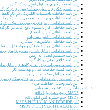
آیین‌نامه بکارگیری مسئول ایمنی در کارگاه‌ها
آیین‌نامه پیشگیری و مبارزه با آتش‌سوزی در کارگاه‌
آیین‌نامه حفاظت تأسیسات الکتریکی در کارگاه‌ها
آیین‌نامه حفاظت و بهداشت عمومی در کارگاه‌ها
آیین‌نامه حفاظتی پرس‌های تزریقی پلاستیک و دای
آیین‌نامه حفاظتی کار با سموم دفع آفات در کارگاه‌
آیین‌نامه حفاظتی کار در ارتفاع
آیین‌نامه حفاظتی ماشین سمباده
آیین‌نامه حفاظتی ماشین‌های سنگ‌زنی
آیین‌نامه حفاظتی مواد خطرناک و مواد قابل اشتعال 
آیین‌نامه حفاظتی وسایل حمل و نقل و جابه‌جایی موا
آیین‌نامه سیستم اتصال به زمین
آیین‌نامه علائم ایمنی در کارگاه‌ها
آیین‌نامه عمومی ایمنی در تعمیرگاه‌های وسایل نقلی
آیین‌نامه کمیته حفاظت فنی و بهداشت کار
آیین‌نامه مشاغل سخت و زیان‌آور
آیین‌نامه مقررات حفاظتی پرس‌ها (پرسکاری سرد 
آیین‌نامه وسایل حفاظت فردی
دانلود رایگان MSDS مواد شیمیایی
MSDS روغن هیدرولیک pdf
MSDS سم حشره کش آیکون pdf
MSDS PHTHALIC ANHYDRIDE pdf
MSDS DIOCTYLPHTHALATE pdf