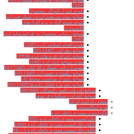
13485
نمونه کنترل آلودگی محصول
سوابق مدیریت تغییرات و ریسک تغییرات
نمونه صحه گذاری نرم افزارهای
کامپیوتری
سوابق ردیابی محصول در فرآیند تولید ایزو
13485
نمونه اقدام اصلاحی ایزو 13485
سوابق طراحی ISO 13485
سوابق اجرای فرم های ایزو ۱۳۴۸۵
نمونه سوابق انبار ایزو 13485
نمونه ارزیابی عملکرد کارکنان ISO 13485
سوابق نگهداري تعميرات ISO 13485
سوابق کنترل بهداشت محیط کار
سوابق تجزیه و تحلیل داده ها ISO 13485
سوابق ارزیابی تامین کنندگان ISO 9001
سوابق اجرای ریسکها و فرصتها
نقشه راه استراتژیک
فرم امکانسنجی
چک لیست ممیزی داخلی ایزو
چک لیست ممیزی داخلی ایزو 9001
دانلود چک لیست ممیزی داخلی ایزو 14001
دانلود چک لیست ممیزی داخلی ایزو ۴۵۰۰۱