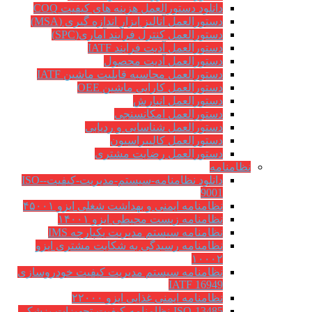
دانلود دستورالعمل هزینه های کیفیت COQ
دستورالعمل آنالیز ابزار اندازه گیری (MSA)
دستورالعمل کنترل فرآیند آماری(SPC)
دستورالعمل آدیت فرایند IATF
دستورالعمل آدیت محصول
دستورالعمل محاسبه قابلیت ماشین IATF
دستورالعمل کارایی ماشین OEE
دستورالعمل انبارش
دستورالعمل امکانسنجی
دستورالعمل شناسایی و ردیابی
دستورالعمل کالیبراسیون
دستورالعمل رضایت مشتری
نظامنامه
دانلود نظامنامه-سیستم-مدیریت-کیفیت-ISO-
9001
نظامنامه ایمنی و بهداشت شغلی ایزو ۴۵۰۰۱
نظامنامه زیست محیطی ایزو ۱۴۰۰۱
نظامنامه سیستم مدیریت یکپارچه IMS
نظامنامه رسیدگی به شکایت مشتری ایزو
۱۰۰۰۲
نظامنامه سیستم مدیریت کیفیت خودروسازی
IATF 16949
نظامنامه ایمنی غذایی ایزو ۲۲۰۰۰
ISO-13485-نظامنامه-کیفیت-تجهیزات-پزشکی