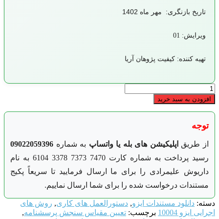
تاریخ بازنگری: مهر ماه 1402
ویرایش: 01
تهیه کننده: کیفیت پژوهان آریا
دستورالعمل
تعیین
افزودن به سبد خرید
مقیاس
سنجش
توجه
پرسشنامه
عدد
از طریق
اپلیکیشن های بله یا واتساپ
به شماره
09022059396
رسید پرداخت به شماره کارت 7470 7373 3378 6104 به نام
داریوش علیمرادی را برای ما ارسال فرمایید تا سریعاً پکیج
مستندات درخواست شده را برای شما ارسال نماییم.
دسته:
دانلود مستندات ایزو
,
دستورالعمل های کاری
,
روش های
اجرایی ایزو 10004
برچسب:
تعیین مقیاس سنجش پرسشنامه
,