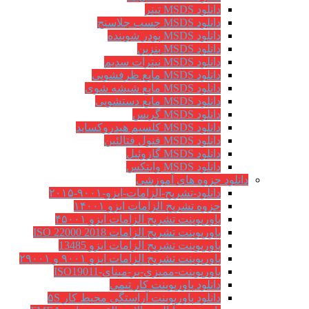
دانلود MSDS تینر
دانلود MSDS چسب جلاسنج
دانلود MSDS پودر شوینده
دانلود MSDS بنزین
دانلود MSDS نیترات سدیم
دانلود MSDS مایع ظرفشویی
دانلود MSDS مایع شیشه شوی
دانلود MSDS مایع دستشویی
دانلود MSDS گریس
دانلود MSDS کلسیم هیدروکساید
دانلود MSDS فنول فتالئین
دانلود MSDS گازوئیل
دانلود MSDS وایتکس
دانلود جزوه های آموزشی
دانلود-تشریح-الزامات-ایزو-۹۰۰۱-۲۰۱۵
جزوه تشریح الزامات ایزو ۱۴۰۰۱
پاورپوینت تشریح الزامات ایزو ۴۵۰۰۱
پاورپوینت تشریح الزامات ISO 22000 2018
پاورپوینت تشریح الزامات ایزو 13485
پاورپوینت تشریح الزامات ایزو ۹۰۰۱ و ۲۹۰۰۱
پاورپوینت-ممیزی-بر-مبنای-ISO19011
دانلود پاورپوینت کار تیمی
دانلود پاورپوینت آراستگی محیط کار ۵S