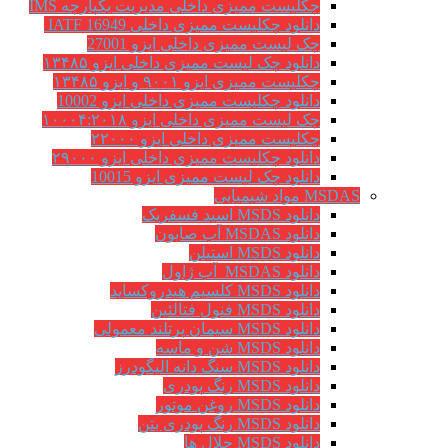
چکلیست ممیزی داخلی مدیریت یکپارچه IMS
دانلود چکلیست ممیزی داخلی IATF 16949
چک لیست ممیزی داخلی ایزو 27001
دانلود چک لیست ممیزی داخلی ایزو ۱۳۴۸۵
چکلیست ممیزی ایزو ۹۰۰۱ و ایزو ۱۳۴۸۵
دانلود چکلیست ممیزی داخلی ایزو 10002
چک لیست ممیزی داخلی ایزو ۱۰۰۰۴:۲۰۱۸
چکلیست ممیزی داخلی ایزو ۲۲۰۰۰
دانلود چکلیست ممیزی داخلی ایزو ۲۹۰۰۰
دانلود چک لیست ممیزی ایزو 10015
MSDAS مواد شیمیایی
دانلود MSDS اسید فسفریک
دانلود MSDAS آب صابون
دانلود MSDS استیلن
دانلود MSDAS آب ژاول
دانلود MSDS کلسیم هیدروکساید
دانلود MSDS فنول فتالئین
دانلود MSDS سیمان پرتلند معمولی
دانلود MSDS شن و ماسه
دانلود MSDS سنگ دانه الیگودرز
دانلود MSDS رنگ پودری
دانلود MSDS روغن موتور
دانلود MSDS رنگ پودری بتن
دانلود MSDS حلال ها