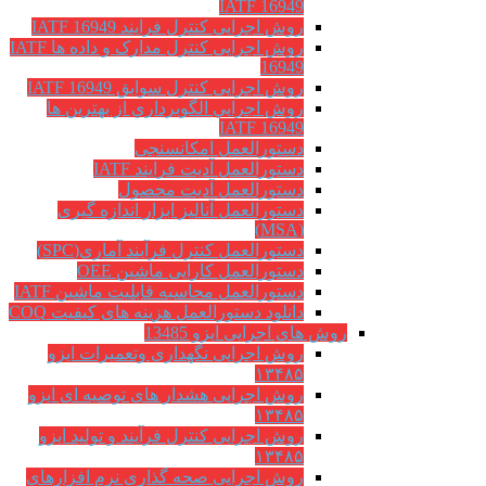
IATF 16949
روش اجرایی کنترل فرایند IATF 16949
روش اجرایی کنترل مدارک و داده ها IATF
16949
روش اجرایی کنترل سوابق IATF 16949
روش اجرايي الگوبرداري از بهترين ها
IATF 16949
دستورالعمل امکانسنجی
دستورالعمل آدیت فرایند IATF
دستورالعمل آدیت محصول
دستورالعمل آنالیز ابزار اندازه گیری
(MSA)
دستورالعمل کنترل فرآیند آماری(SPC)
دستورالعمل کارایی ماشین OEE
دستورالعمل محاسبه قابلیت ماشین IATF
دانلود دستورالعمل هزینه های کیفیت COQ
روش های اجرایی ایزو 13485
روش اجرایی نگهداری وتعمیرات ایزو
۱۳۴۸۵
روش اجرایی هشدار های توصیه ای ایزو
۱۳۴۸۵
روش اجرایی کنترل فرآیند و تولید ایزو
۱۳۴۸۵
روش اجرایی صحه گذاری نرم افزارهای