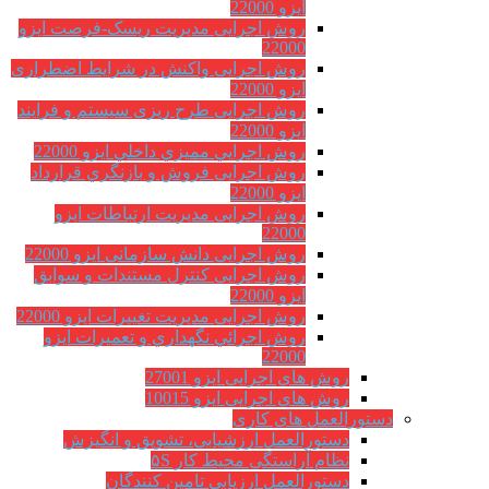
ایزو 22000
روش اجرایی مدیریت ریسک-فرصت ایزو
22000
روش اجرایی واکنش در شرایط اضطراری
ایزو 22000
روش اجرایی طرح ریزی سیستم و فرایند
ایزو 22000
روش اجرايي مميزي داخلي ایزو 22000
روش اجرایی فروش و بازنگري قرارداد
ایزو 22000
روش اجرایی مدیریت ارتباطات ایزو
22000
روش اجرایی دانش سازمانی ایزو 22000
روش اجرایی کنترل مستندات و سوابق
ایزو 22000
روش اجرایی مدیریت تغییرات ایزو 22000
روش اجرائي نگهداري و تعميرات ایزو
22000
روش های اجرایی ایزو 27001
روش های اجرایی ایزو 10015
دستورالعمل های کاری
دستورالعمل ارزشیابی، تشویق و انگیزش
نظام آراستگی محیط کار ۵S
دستورالعمل ارزیابی تامین کنندگان