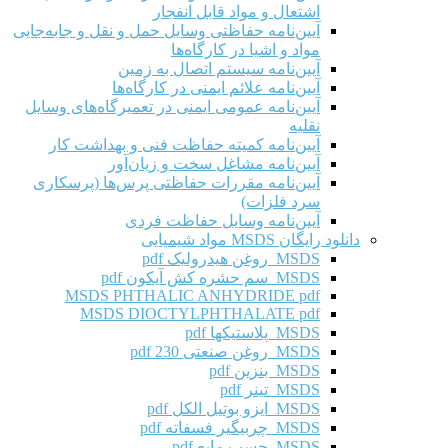
اشتعال و مواد قابل انفجار
آیین‌نامه حفاظتی وسایل حمل و نقل و جابه‌جایی
مواد و اشیا در کارگاه‌ها
آیین‌نامه سیستم اتصال به زمین
آیین‌نامه علائم ایمنی در کارگاه‌ها
آیین‌نامه عمومی ایمنی در تعمیرگاه‌های وسایل
نقلیه
آیین‌نامه کمیته حفاظت فنی و بهداشت کار
آیین‌نامه مشاغل سخت و زیان‌آور
آیین‌نامه مقررات حفاظتی پرس‌ها (پرسکاری
سرد فلزات)
آیین‌نامه وسایل حفاظت فردی
دانلود رایگان MSDS مواد شیمیایی
MSDS روغن هیدرولیک pdf
MSDS سم حشره کش آیکون pdf
MSDS PHTHALIC ANHYDRIDE pdf
MSDS DIOCTYLPHTHALATE pdf
MSDS پلاستیکها pdf
MSDS روغن صنعتی 230 pdf
MSDS بنزین pdf
MSDS تینر pdf
MSDS ایزو بوتیل الکل pdf
MSDS چربیگیر فسفاته pdf
MSDS چسب مایع pdf