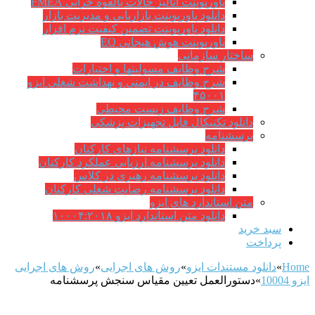
پاورپوینت آنالیز حالات بالقوه خرابی FMEA
دانلود پاورپوینت بازاریابی و مدیریت بازار
دانلود پاورپوینت تضمین کیفیت نرم افزار
پاورپوینت هوش هیجانی EQ
ساختار سازمانی
شرح وظايف مسوليتها و اختيارات
شرح وظایف در ایمنی و بهداشت شغلی ایزو
۴۵۰۰۱
شرح وظایف زیست محیطی
دانلود تکنیکال فایل تجهیزات پزشکی
پرسشنامه
دانلود پرسشنامه نیازهای کارکنان
دانلود پرسشنامه ارزیابی عملکرد کارکنان
دانلود پرسشنامه رهبری در کلاس
دانلود پرسشنامه رضایت شغلی کارکنان
متن استاندارد های ایزو
دانلود متن استاندارد ایزو ۱۰۰۰۴:۲۰۱۸
سبد خرید
پرداخت
Home
»
دانلود مستندات ایزو
»
روش های اجرایی
»
روش های اجرایی
ایزو 10004
»
دستورالعمل تعیین مقیاس سنجش پرسشنامه