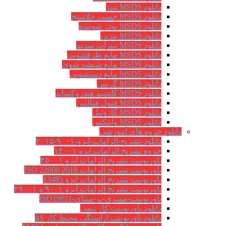
دانلود MSDS تینر
دانلود MSDS چسب جلاسنج
دانلود MSDS پودر شوینده
دانلود MSDS بنزین
دانلود MSDS نیترات سدیم
دانلود MSDS مایع ظرفشویی
دانلود MSDS مایع شیشه شوی
دانلود MSDS مایع دستشویی
دانلود MSDS گریس
دانلود MSDS کلسیم هیدروکساید
دانلود MSDS فنول فتالئین
دانلود MSDS گازوئیل
دانلود MSDS وایتکس
دانلود جزوه های آموزشی
دانلود-تشریح-الزامات-ایزو-۹۰۰۱-۲۰۱۵
جزوه تشریح الزامات ایزو ۱۴۰۰۱
پاورپوینت تشریح الزامات ایزو ۴۵۰۰۱
پاورپوینت تشریح الزامات ISO 22000 2018
پاورپوینت تشریح الزامات ایزو 13485
پاورپوینت تشریح الزامات ایزو ۹۰۰۱ و ۲۹۰۰۱
پاورپوینت-ممیزی-بر-مبنای-ISO19011
دانلود پاورپوینت کار تیمی
دانلود پاورپوینت آراستگی محیط کار ۵S