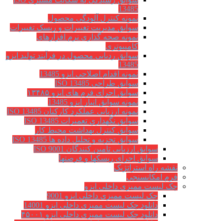
13485
نمونه کنترل آلودگی محصول
سوابق مدیریت تغییرات و ریسک تغییرات
نمونه صحه گذاری نرم افزارهای
کامپیوتری
سوابق ردیابی محصول در فرآیند تولید ایزو
13485
نمونه اقدام اصلاحی ایزو 13485
سوابق طراحی ISO 13485
سوابق اجرای فرم های ایزو ۱۳۴۸۵
نمونه سوابق انبار ایزو 13485
نمونه ارزیابی عملکرد کارکنان ISO 13485
سوابق نگهداري تعميرات ISO 13485
سوابق کنترل بهداشت محیط کار
سوابق تجزیه و تحلیل داده ها ISO 13485
سوابق ارزیابی تامین کنندگان ISO 9001
سوابق اجرای ریسکها و فرصتها
نقشه راه استراتژیک
فرم امکانسنجی
چک لیست ممیزی داخلی ایزو
چک لیست ممیزی داخلی ایزو 9001
دانلود چک لیست ممیزی داخلی ایزو 14001
دانلود چک لیست ممیزی داخلی ایزو ۴۵۰۰۱