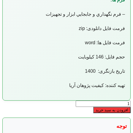
– فرم نگهداري و جابجايي ابزار و تجهيزات
فرمت فایل دانلودی: zip
فرمت فایل ها: word
حجم فایل: 146 کیلوبایت
تاریخ بازنگری: 1400
تهیه کننده: کیفیت پژوهان آریا
دستورالعمل
نگهداری
افزودن به سبد خرید
و
طبقه
بندی
توجه
ابزار