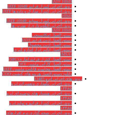
IATF 16949
روش اجرایی کنترل فرایند IATF 16949
روش اجرایی کنترل مدارک و داده ها IATF
16949
روش اجرایی کنترل سوابق IATF 16949
روش اجرايي الگوبرداري از بهترين ها
IATF 16949
دستورالعمل امکانسنجی
دستورالعمل آدیت فرایند IATF
دستورالعمل آدیت محصول
دستورالعمل آنالیز ابزار اندازه گیری
(MSA)
دستورالعمل کنترل فرآیند آماری(SPC)
دستورالعمل کارایی ماشین OEE
دستورالعمل محاسبه قابلیت ماشین IATF
دانلود دستورالعمل هزینه های کیفیت COQ
روش های اجرایی ایزو 13485
روش اجرایی نگهداری وتعمیرات ایزو
۱۳۴۸۵
روش اجرایی هشدار های توصیه ای ایزو
۱۳۴۸۵
روش اجرایی کنترل فرآیند و تولید ایزو
۱۳۴۸۵
روش اجرایی صحه گذاری نرم افزارهای