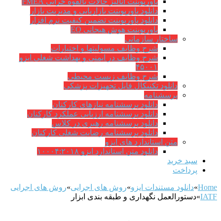
پاورپوینت آنالیز حالات بالقوه خرابی FMEA
دانلود پاورپوینت بازاریابی و مدیریت بازار
دانلود پاورپوینت تضمین کیفیت نرم افزار
پاورپوینت هوش هیجانی EQ
ساختار سازمانی
شرح وظايف مسوليتها و اختيارات
شرح وظایف در ایمنی و بهداشت شغلی ایزو
۴۵۰۰۱
شرح وظایف زیست محیطی
دانلود تکنیکال فایل تجهیزات پزشکی
پرسشنامه
دانلود پرسشنامه نیازهای کارکنان
دانلود پرسشنامه ارزیابی عملکرد کارکنان
دانلود پرسشنامه رهبری در کلاس
دانلود پرسشنامه رضایت شغلی کارکنان
متن استاندارد های ایزو
دانلود متن استاندارد ایزو ۱۰۰۰۴:۲۰۱۸
سبد خرید
پرداخت
Home
»
دانلود مستندات ایزو
»
روش های اجرایی
»
روش های اجرایی
IATF
»
دستورالعمل نگهداری و طبقه بندی ابزار