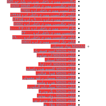
چکلیست ممیزی داخلی مدیریت یکپارچه IMS
دانلود چکلیست ممیزی داخلی IATF 16949
چک لیست ممیزی داخلی ایزو 27001
دانلود چک لیست ممیزی داخلی ایزو ۱۳۴۸۵
چکلیست ممیزی ایزو ۹۰۰۱ و ایزو ۱۳۴۸۵
دانلود چکلیست ممیزی داخلی ایزو 10002
چک لیست ممیزی داخلی ایزو ۱۰۰۰۴:۲۰۱۸
چکلیست ممیزی داخلی ایزو ۲۲۰۰۰
دانلود چکلیست ممیزی داخلی ایزو ۲۹۰۰۰
دانلود چک لیست ممیزی ایزو 10015
MSDAS مواد شیمیایی
دانلود MSDS اسید فسفریک
دانلود MSDAS آب صابون
دانلود MSDS استیلن
دانلود MSDAS آب ژاول
دانلود MSDS کلسیم هیدروکساید
دانلود MSDS فنول فتالئین
دانلود MSDS سیمان پرتلند معمولی
دانلود MSDS شن و ماسه
دانلود MSDS سنگ دانه الیگودرز
دانلود MSDS رنگ پودری
دانلود MSDS روغن موتور
دانلود MSDS رنگ پودری بتن
دانلود MSDS حلال ها