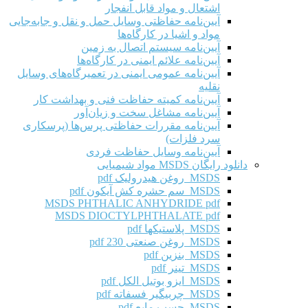
اشتعال و مواد قابل انفجار
آیین‌نامه حفاظتی وسایل حمل و نقل و جابه‌جایی
مواد و اشیا در کارگاه‌ها
آیین‌نامه سیستم اتصال به زمین
آیین‌نامه علائم ایمنی در کارگاه‌ها
آیین‌نامه عمومی ایمنی در تعمیرگاه‌های وسایل
نقلیه
آیین‌نامه کمیته حفاظت فنی و بهداشت کار
آیین‌نامه مشاغل سخت و زیان‌آور
آیین‌نامه مقررات حفاظتی پرس‌ها (پرسکاری
سرد فلزات)
آیین‌نامه وسایل حفاظت فردی
دانلود رایگان MSDS مواد شیمیایی
MSDS روغن هیدرولیک pdf
MSDS سم حشره کش آیکون pdf
MSDS PHTHALIC ANHYDRIDE pdf
MSDS DIOCTYLPHTHALATE pdf
MSDS پلاستیکها pdf
MSDS روغن صنعتی 230 pdf
MSDS بنزین pdf
MSDS تینر pdf
MSDS ایزو بوتیل الکل pdf
MSDS چربیگیر فسفاته pdf
MSDS چسب مایع pdf