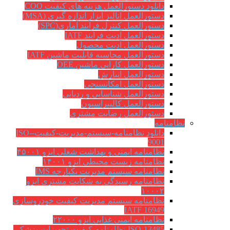
دانلود دستورالعمل هزینه های کیفیت COQ
دستورالعمل آنالیز ابزار اندازه گیری (MSA)
دستورالعمل کنترل فرآیند آماری(SPC)
دستورالعمل آدیت فرایند IATF
دستورالعمل آدیت محصول
دستورالعمل محاسبه قابلیت ماشین IATF
دستورالعمل کارایی ماشین OEE
دستورالعمل انبارش
دستورالعمل امکانسنجی
دستورالعمل شناسایی و ردیابی
دستورالعمل کالیبراسیون
دستورالعمل رضایت مشتری
نظامنامه
دانلود نظامنامه-سیستم-مدیریت-کیفیت-ISO-
9001
نظامنامه ایمنی و بهداشت شغلی ایزو ۴۵۰۰۱
نظامنامه زیست محیطی ایزو ۱۴۰۰۱
نظامنامه سیستم مدیریت یکپارچه IMS
نظامنامه رسیدگی به شکایت مشتری ایزو
۱۰۰۰۲
نظامنامه سیستم مدیریت کیفیت خودروسازی
IATF 16949
نظامنامه ایمنی غذایی ایزو ۲۲۰۰۰
ISO-13485-نظامنامه-کیفیت-تجهیزات-پزشکی