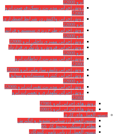
ایزو 22000
روش اجرایی مدیریت ریسک-فرصت ایزو
22000
روش اجرایی واکنش در شرایط اضطراری
ایزو 22000
روش اجرایی طرح ریزی سیستم و فرایند
ایزو 22000
روش اجرايي مميزي داخلي ایزو 22000
روش اجرایی فروش و بازنگري قرارداد
ایزو 22000
روش اجرایی مدیریت ارتباطات ایزو
22000
روش اجرایی دانش سازمانی ایزو 22000
روش اجرایی کنترل مستندات و سوابق
ایزو 22000
روش اجرایی مدیریت تغییرات ایزو 22000
روش اجرائي نگهداري و تعميرات ایزو
22000
روش های اجرایی ایزو 27001
روش های اجرایی ایزو 10015
دستورالعمل های کاری
دستورالعمل ارزشیابی، تشویق و انگیزش
نظام آراستگی محیط کار ۵S
دستورالعمل ارزیابی تامین کنندگان