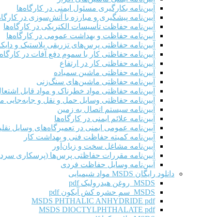
آیین‌نامه بکارگیری مسئول ایمنی در کارگاه‌ها
آیین‌نامه پیشگیری و مبارزه با آتش‌سوزی در کارگاه‌
آیین‌نامه حفاظت تأسیسات الکتریکی در کارگاه‌ها
آیین‌نامه حفاظت و بهداشت عمومی در کارگاه‌ها
آیین‌نامه حفاظتی پرس‌های تزریقی پلاستیک و دای
آیین‌نامه حفاظتی کار با سموم دفع آفات در کارگاه‌
آیین‌نامه حفاظتی کار در ارتفاع
آیین‌نامه حفاظتی ماشین سمباده
آیین‌نامه حفاظتی ماشین‌های سنگ‌زنی
آیین‌نامه حفاظتی مواد خطرناک و مواد قابل اشتعال 
آیین‌نامه حفاظتی وسایل حمل و نقل و جابه‌جایی موا
آیین‌نامه سیستم اتصال به زمین
آیین‌نامه علائم ایمنی در کارگاه‌ها
آیین‌نامه عمومی ایمنی در تعمیرگاه‌های وسایل نقلی
آیین‌نامه کمیته حفاظت فنی و بهداشت کار
آیین‌نامه مشاغل سخت و زیان‌آور
آیین‌نامه مقررات حفاظتی پرس‌ها (پرسکاری سرد 
آیین‌نامه وسایل حفاظت فردی
دانلود رایگان MSDS مواد شیمیایی
MSDS روغن هیدرولیک pdf
MSDS سم حشره کش آیکون pdf
MSDS PHTHALIC ANHYDRIDE pdf
MSDS DIOCTYLPHTHALATE pdf