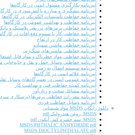
آیین‌نامه بکارگیری مسئول ایمنی در کارگاه‌ها
آیین‌نامه پیشگیری و مبارزه با آتش‌سوزی در کارگاه‌
آیین‌نامه حفاظت تأسیسات الکتریکی در کارگاه‌ها
آیین‌نامه حفاظت و بهداشت عمومی در کارگاه‌ها
آیین‌نامه حفاظتی پرس‌های تزریقی پلاستیک و دای
آیین‌نامه حفاظتی کار با سموم دفع آفات در کارگاه‌
آیین‌نامه حفاظتی کار در ارتفاع
آیین‌نامه حفاظتی ماشین سمباده
آیین‌نامه حفاظتی ماشین‌های سنگ‌زنی
آیین‌نامه حفاظتی مواد خطرناک و مواد قابل اشتعال 
آیین‌نامه حفاظتی وسایل حمل و نقل و جابه‌جایی موا
آیین‌نامه سیستم اتصال به زمین
آیین‌نامه علائم ایمنی در کارگاه‌ها
آیین‌نامه عمومی ایمنی در تعمیرگاه‌های وسایل نقلی
آیین‌نامه کمیته حفاظت فنی و بهداشت کار
آیین‌نامه مشاغل سخت و زیان‌آور
آیین‌نامه مقررات حفاظتی پرس‌ها (پرسکاری سرد 
آیین‌نامه وسایل حفاظت فردی
دانلود رایگان MSDS مواد شیمیایی
MSDS روغن هیدرولیک pdf
MSDS سم حشره کش آیکون pdf
MSDS PHTHALIC ANHYDRIDE pdf
MSDS DIOCTYLPHTHALATE pdf