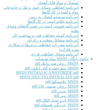
اشتعال و مواد قابل انفجار
آیین‌نامه حفاظتی وسایل حمل و نقل و جابه‌جایی
مواد و اشیا در کارگاه‌ها
آیین‌نامه سیستم اتصال به زمین
آیین‌نامه علائم ایمنی در کارگاه‌ها
آیین‌نامه عمومی ایمنی در تعمیرگاه‌های وسایل
نقلیه
آیین‌نامه کمیته حفاظت فنی و بهداشت کار
آیین‌نامه مشاغل سخت و زیان‌آور
آیین‌نامه مقررات حفاظتی پرس‌ها (پرسکاری
سرد فلزات)
آیین‌نامه وسایل حفاظت فردی
دانلود رایگان MSDS مواد شیمیایی
MSDS روغن هیدرولیک pdf
MSDS سم حشره کش آیکون pdf
MSDS PHTHALIC ANHYDRIDE pdf
MSDS DIOCTYLPHTHALATE pdf
MSDS پلاستیکها pdf
MSDS روغن صنعتی 230 pdf
MSDS بنزین pdf
MSDS تینر pdf
MSDS ایزو بوتیل الکل pdf
MSDS چربیگیر فسفاته pdf
MSDS چسب مایع pdf