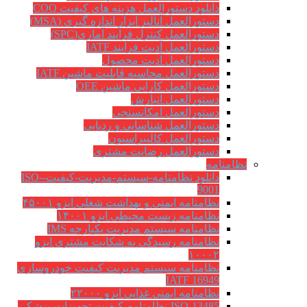
دانلود دستورالعمل هزینه های کیفیت COQ
دستورالعمل آنالیز ابزار اندازه گیری (MSA)
دستورالعمل کنترل فرآیند آماری(SPC)
دستورالعمل آدیت فرایند IATF
دستورالعمل آدیت محصول
دستورالعمل محاسبه قابلیت ماشین IATF
دستورالعمل کارایی ماشین OEE
دستورالعمل انبارش
دستورالعمل امکانسنجی
دستورالعمل شناسایی و ردیابی
دستورالعمل کالیبراسیون
دستورالعمل رضایت مشتری
نظامنامه
دانلود نظامنامه-سیستم-مدیریت-کیفیت-ISO-
9001
نظامنامه ایمنی و بهداشت شغلی ایزو ۴۵۰۰۱
نظامنامه زیست محیطی ایزو ۱۴۰۰۱
نظامنامه سیستم مدیریت یکپارچه IMS
نظامنامه رسیدگی به شکایت مشتری ایزو
۱۰۰۰۲
نظامنامه سیستم مدیریت کیفیت خودروسازی
IATF 16949
نظامنامه ایمنی غذایی ایزو ۲۲۰۰۰
ISO-13485-نظامنامه-کیفیت-تجهیزات-پزشکی