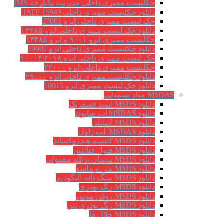
چکلیست ممیزی داخلی مدیریت یکپارچه IMS
دانلود چکلیست ممیزی داخلی IATF 16949
چک لیست ممیزی داخلی ایزو 27001
دانلود چک لیست ممیزی داخلی ایزو ۱۳۴۸۵
چکلیست ممیزی ایزو ۹۰۰۱ و ایزو ۱۳۴۸۵
دانلود چکلیست ممیزی داخلی ایزو 10002
چک لیست ممیزی داخلی ایزو ۱۰۰۰۴:۲۰۱۸
چکلیست ممیزی داخلی ایزو ۲۲۰۰۰
دانلود چکلیست ممیزی داخلی ایزو ۲۹۰۰۰
دانلود چک لیست ممیزی ایزو 10015
MSDAS مواد شیمیایی
دانلود MSDS اسید فسفریک
دانلود MSDAS آب صابون
دانلود MSDS استیلن
دانلود MSDAS آب ژاول
دانلود MSDS کلسیم هیدروکساید
دانلود MSDS فنول فتالئین
دانلود MSDS سیمان پرتلند معمولی
دانلود MSDS شن و ماسه
دانلود MSDS سنگ دانه الیگودرز
دانلود MSDS رنگ پودری
دانلود MSDS روغن موتور
دانلود MSDS رنگ پودری بتن
دانلود MSDS حلال ها