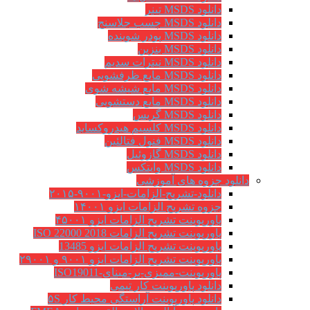
دانلود MSDS تینر
دانلود MSDS چسب جلاسنج
دانلود MSDS پودر شوینده
دانلود MSDS بنزین
دانلود MSDS نیترات سدیم
دانلود MSDS مایع ظرفشویی
دانلود MSDS مایع شیشه شوی
دانلود MSDS مایع دستشویی
دانلود MSDS گریس
دانلود MSDS کلسیم هیدروکساید
دانلود MSDS فنول فتالئین
دانلود MSDS گازوئیل
دانلود MSDS وایتکس
دانلود جزوه های آموزشی
دانلود-تشریح-الزامات-ایزو-۹۰۰۱-۲۰۱۵
جزوه تشریح الزامات ایزو ۱۴۰۰۱
پاورپوینت تشریح الزامات ایزو ۴۵۰۰۱
پاورپوینت تشریح الزامات ISO 22000 2018
پاورپوینت تشریح الزامات ایزو 13485
پاورپوینت تشریح الزامات ایزو ۹۰۰۱ و ۲۹۰۰۱
پاورپوینت-ممیزی-بر-مبنای-ISO19011
دانلود پاورپوینت کار تیمی
دانلود پاورپوینت آراستگی محیط کار ۵S