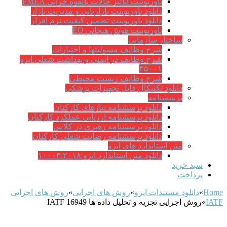
پاورپوینت آنالیز حالات بالقوه خرابی FMEA
دانلود پاورپوینت بازاریابی و مدیریت بازار
دانلود پاورپوینت تضمین کیفیت نرم افزار
پاورپوینت هوش هیجانی EQ
ساختار سازمانی
شرح وظايف مسوليتها و اختيارات
شرح وظایف در ایمنی و بهداشت شغلی ایزو
۴۵۰۰۱
شرح وظایف زیست محیطی
دانلود تکنیکال فایل تجهیزات پزشکی
پرسشنامه
دانلود پرسشنامه نیازهای کارکنان
دانلود پرسشنامه ارزیابی عملکرد کارکنان
دانلود پرسشنامه رهبری در کلاس
دانلود پرسشنامه رضایت شغلی کارکنان
متن استاندارد های ایزو
دانلود متن استاندارد ایزو ۱۰۰۰۴:۲۰۱۸
سبد خرید
پرداخت
Home
»
دانلود مستندات ایزو
»
روش های اجرایی
»
روش های اجرایی
IATF
»
روش اجرایی تجزیه و تحلیل داده ها IATF 16949