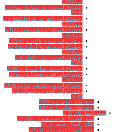
ایزو 22000
روش اجرایی مدیریت ریسک-فرصت ایزو
22000
روش اجرایی واکنش در شرایط اضطراری
ایزو 22000
روش اجرایی طرح ریزی سیستم و فرایند
ایزو 22000
روش اجرايي مميزي داخلي ایزو 22000
روش اجرایی فروش و بازنگري قرارداد
ایزو 22000
روش اجرایی مدیریت ارتباطات ایزو
22000
روش اجرایی دانش سازمانی ایزو 22000
روش اجرایی کنترل مستندات و سوابق
ایزو 22000
روش اجرایی مدیریت تغییرات ایزو 22000
روش اجرائي نگهداري و تعميرات ایزو
22000
روش های اجرایی ایزو 27001
روش های اجرایی ایزو 10015
دستورالعمل های کاری
دستورالعمل ارزشیابی، تشویق و انگیزش
نظام آراستگی محیط کار ۵S
دستورالعمل ارزیابی تامین کنندگان