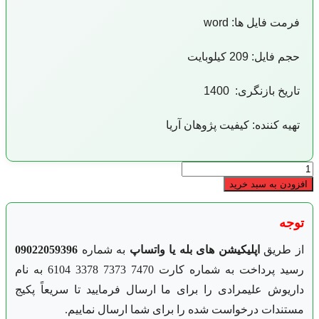
فرمت فایل ها: word
حجم فایل: 209 کیلوبایت
تاریخ بازنگری: 1400
تهیه کننده: کیفیت پژوهان آریا
روش
اجرایی
افزودن به سبد خرید
تجزیه
و
تحلیل
توجه
داده
ها
از طریق
اپلیکیشن های بله یا واتساپ
به شماره
09022059396
IATF
رسید پرداخت به شماره کارت 7470 7373 3378 6104 به نام
16949
عدد
داریوش علیمرادی را برای ما ارسال فرمایید تا سریعاً پکیج
مستندات درخواست شده را برای شما ارسال نماییم.