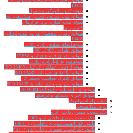
13485
نمونه کنترل آلودگی محصول
سوابق مدیریت تغییرات و ریسک تغییرات
نمونه صحه گذاری نرم افزارهای
کامپیوتری
سوابق ردیابی محصول در فرآیند تولید ایزو
13485
نمونه اقدام اصلاحی ایزو 13485
سوابق طراحی ISO 13485
سوابق اجرای فرم های ایزو ۱۳۴۸۵
نمونه سوابق انبار ایزو 13485
نمونه ارزیابی عملکرد کارکنان ISO 13485
سوابق نگهداري تعميرات ISO 13485
سوابق کنترل بهداشت محیط کار
سوابق تجزیه و تحلیل داده ها ISO 13485
سوابق ارزیابی تامین کنندگان ISO 9001
سوابق اجرای ریسکها و فرصتها
نقشه راه استراتژیک
فرم امکانسنجی
چک لیست ممیزی داخلی ایزو
چک لیست ممیزی داخلی ایزو 9001
دانلود چک لیست ممیزی داخلی ایزو 14001
دانلود چک لیست ممیزی داخلی ایزو ۴۵۰۰۱