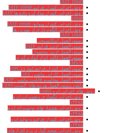
IATF 16949
روش اجرایی کنترل فرایند IATF 16949
روش اجرایی کنترل مدارک و داده ها IATF
16949
روش اجرایی کنترل سوابق IATF 16949
روش اجرايي الگوبرداري از بهترين ها
IATF 16949
دستورالعمل امکانسنجی
دستورالعمل آدیت فرایند IATF
دستورالعمل آدیت محصول
دستورالعمل آنالیز ابزار اندازه گیری
(MSA)
دستورالعمل کنترل فرآیند آماری(SPC)
دستورالعمل کارایی ماشین OEE
دستورالعمل محاسبه قابلیت ماشین IATF
دانلود دستورالعمل هزینه های کیفیت COQ
روش های اجرایی ایزو 13485
روش اجرایی نگهداری وتعمیرات ایزو
۱۳۴۸۵
روش اجرایی هشدار های توصیه ای ایزو
۱۳۴۸۵
روش اجرایی کنترل فرآیند و تولید ایزو
۱۳۴۸۵
روش اجرایی صحه گذاری نرم افزارهای