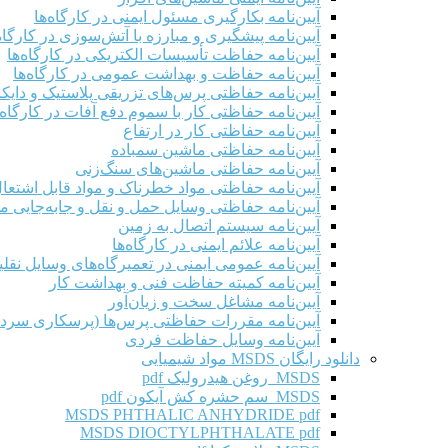
آیین‌نامه بکارگیری مسئول ایمنی در کارگاه‌ها
آیین‌نامه پیشگیری و مبارزه با آتش‌سوزی در کارگاه‌
آیین‌نامه حفاظت تأسیسات الکتریکی در کارگاه‌ها
آیین‌نامه حفاظت و بهداشت عمومی در کارگاه‌ها
آیین‌نامه حفاظتی پرس‌های تزریقی پلاستیک و دای
آیین‌نامه حفاظتی کار با سموم دفع آفات در کارگاه‌
آیین‌نامه حفاظتی کار در ارتفاع
آیین‌نامه حفاظتی ماشین سمباده
آیین‌نامه حفاظتی ماشین‌های سنگ‌زنی
آیین‌نامه حفاظتی مواد خطرناک و مواد قابل اشتعال 
آیین‌نامه حفاظتی وسایل حمل و نقل و جابه‌جایی موا
آیین‌نامه سیستم اتصال به زمین
آیین‌نامه علائم ایمنی در کارگاه‌ها
آیین‌نامه عمومی ایمنی در تعمیرگاه‌های وسایل نقلی
آیین‌نامه کمیته حفاظت فنی و بهداشت کار
آیین‌نامه مشاغل سخت و زیان‌آور
آیین‌نامه مقررات حفاظتی پرس‌ها (پرسکاری سرد 
آیین‌نامه وسایل حفاظت فردی
دانلود رایگان MSDS مواد شیمیایی
MSDS روغن هیدرولیک pdf
MSDS سم حشره کش آیکون pdf
MSDS PHTHALIC ANHYDRIDE pdf
MSDS DIOCTYLPHTHALATE pdf